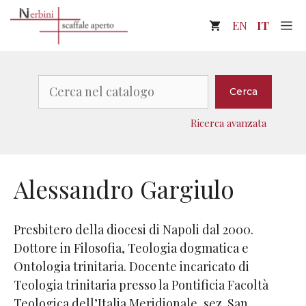
Vai
M
EN
IT
al
contenuto
Cerca
Cerca
Ricerca avanzata
Alessandro Gargiulo
Presbitero della diocesi di Napoli dal 2000.
Dottore in Filosofia, Teologia dogmatica e
Ontologia trinitaria. Docente incaricato di
Teologia trinitaria presso la Pontificia Facoltà
Teologica dell’Italia Meridionale, sez. San