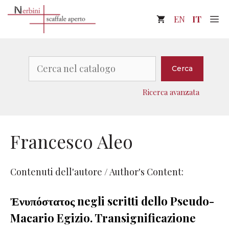
Vai
M
EN
IT
al
contenuto
Cerca
Cerca
Ricerca avanzata
Francesco Aleo
Contenuti dell'autore / Author's Content:
Ἐνυπόστατος negli scritti dello Pseudo-
Macario Egizio. Transignificazione