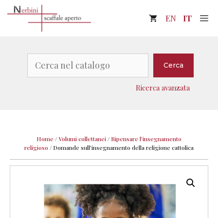
Vai
M
EN
IT
al
contenuto
Cerca
Cerca
Ricerca avanzata
Home
/
Volumi collettanei
/
Ripensare l’insegnamento
religioso
/
Domande sull’insegnamento della religione cattolica