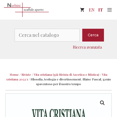
Vai
M
EN
IT
al
contenuto
Cerca
Cerca
Ricerca avanzata
Home
/
Riviste
/
Vita cristiana (già Rivista di Ascetica e Mistica)
/
Vita
cristiana 2022/1
/
Filosofia, teologia e divertissement. Blaise Pascal, genio
spaventoso per il nostro tempo