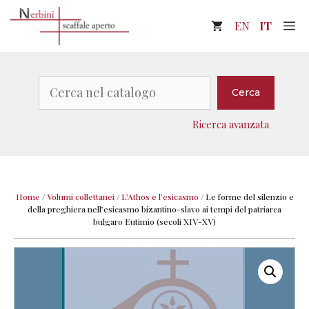
Vai
M
EN
IT
al
contenuto
Cerca
Cerca
Ricerca avanzata
Home
/
Volumi collettanei
/
L’Athos e l’esicasmo
/
Le forme del silenzio e
della preghiera nell’esicasmo bizantino-slavo ai tempi del patriarca
bulgaro Eutimio (secoli XIV-XV)